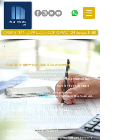
CREAR TU NUEVA LLC o CORPORACION desde $490
Antes de comenzar queremos brindarle algunos conceptos importantes
para que puedas avanzar a paso firme con la creacion de tu empresa
en Estados Unidos.
Cual es la informacion que le
solicitaremos?
- 2 o 3 Nombres alternativos para su nueva empresa.
- Objeto social definido en 3 o 4 palabras.
- Domicilio comercial en EEUU (si no cuenta con uno brindamos ese
servicio por $150 al año).
- Pasaporte de los socios en formato PDF (solo la hoja donde esta la
foto).
- Porcentaje de participacion societaria de cada socio.
- Determinar quien cumplira con la funcion de Manager (puede ser uno,
algunos o todos los socios).
Puedo realizar este proceso desde mi pais?
Este es un tramite que no es presencial por lo que podremos realizarlo
sin que usted tenga que viajar.
Cuanto tiempo demora el proceso?
En solo 2 o 3 dias tendremos formada su empresa lista para solicitarle